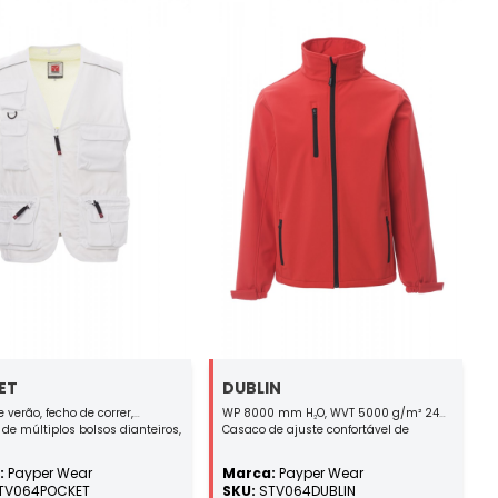
ET
DUBLIN
e verão, fecho de correr,
WP 8000 mm H₂O, WVT 5000 g/m² 24h.
de múltiplos bolsos dianteiros,
Casaco de ajuste confortável de
uperior esquerdo com porta-
homem, fecho de correr com aba de
ação reversível e detalho reflex,
proteção, elástico e ajuste nos punhos
:
Payper Wear
Marca:
Payper Wear
efletoras no peito e nas costas,
com velcro, dois bolsos exteriores com
TV064POCKET
SKU:
STV064DUBLIN
seiro espaçoso. Interior: forro
fecho de correr.