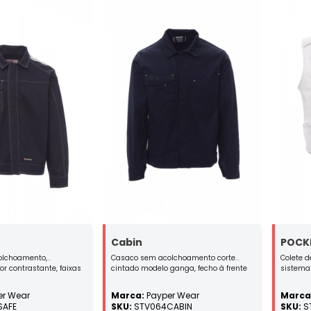
Cabin
POCK
olchoamento,
Casaco sem acolchoamento corte
Colete d
r contrastante, faixas
cintado modelo ganga, fecho à frente
sistema 
mbros, corte cintado,
com botões em plástico revestidos,
bolso s
 fecho frontal com
dois bolsos de peito com suporte para
identific
r Wear
Marca:
Payper Wear
Marca
tico escamoteáveis,
smartphone, porta-identificação,
faixas r
SAFE
SKU:
STV064CABIN
SKU:
S
rtphone, porta-
suporte de caneta e paleta com fecho
bolso tra