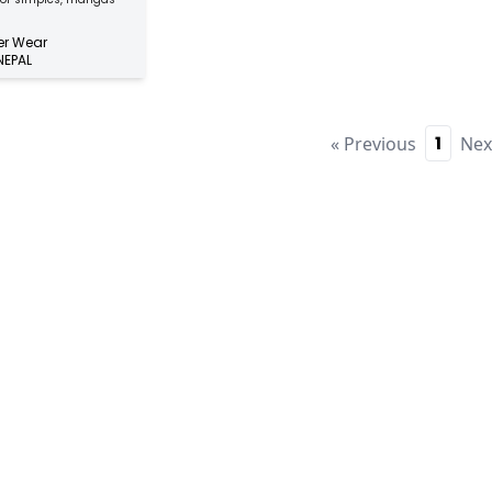
os e cintura elásticos,
fecho de correr oculto,
r Wear
das, costas a direito.
EPAL
1
« Previous
Nex