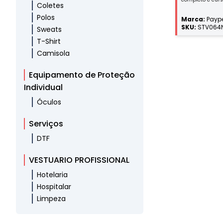
Coletes
ajustadas, punh
dois bolsos com 
Polos
Marca:
Paype
costuras reforça
SKU:
STV064N
Sweats
T-Shirt
Camisola
Equipamento de Proteção
Individual
Óculos
Serviços
DTF
VESTUARIO PROFISSIONAL
Hotelaria
Hospitalar
Limpeza