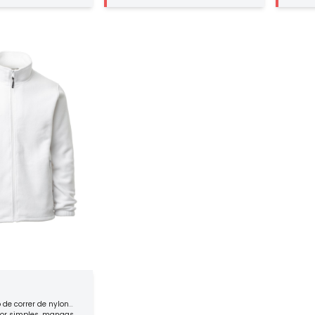
estacável e suporte de
de velcro, fecho no punho com botão e
com mem
 do peito com paleta e
fundo ajustável com velcro. Interior não
Drytech 
o punho com botão e
forrado.
para fa
om velcro.
aplicaç
 de correr de nylon
sor simples, mangas