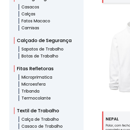
identificação d
Casacos
caneta no bolso
velcro. Fecho d
Calças
cós ajustável c
Fatos Macaco
Camisas
Calçado de Segurança
Sapatos de Trabalho
Botas de Trabalho
Fitas Refletoras
Microprimatica
Microesfera
Tribanda
Termocolante
Textil de Trabalho
NEPAL
Calça de Trabalho
Polar, com fecho
Casaco de Trabalho
completo e cur