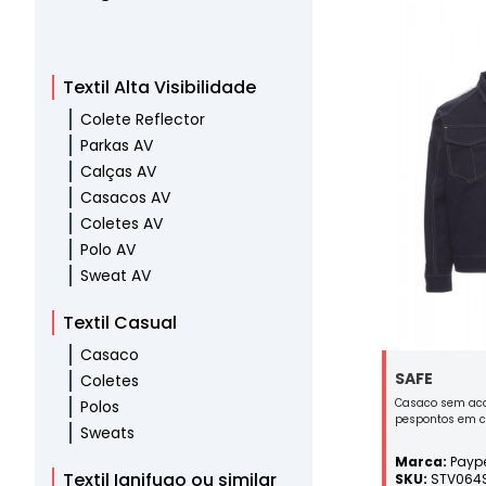
Textil Alta Visibilidade
Colete Reflector
Parkas AV
Calças AV
Casacos AV
Coletes AV
Polo AV
Sweat AV
Textil Casual
Casaco
SAFE
Coletes
Casaco sem ac
Polos
pespontos em co
Sweats
refletoras nos o
modelo ganga e
Marca:
Paype
botões em plás
Textil Ignifugo ou similar
SKU:
STV064
bolso para sma