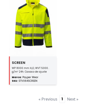
SCREEN
WP 8000 mm H₂O, WVT 5000
g/m² 24h. Casaco de ajuste
ergonómico, de alta visibilidade,
Marca:
Payper Wear
bicolor, de homem com faixas 3M,
SKU:
STV064SCREEN
fecho de correr SBS de tira
comprido, punhos ajustáveis
com fecho Velcro, capuz oculto
na gola, dois bolsos laterais com
fecho de correr, um bolso de
1
« Previous
Next »
peito, porta-identificação
destacável e rebatível, um bolso
no braço esquerdo.