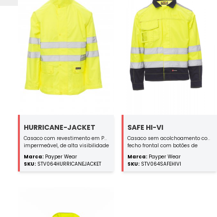
SAFE HI-VI
HURRICANE-JACKET
Casaco sem acolchoamento com
Casaco com revestimento em PU,
fecho frontal com botões de
impermeável, de alta visibilidade
plástico e paleta, punhos com
com faixas 3M, mangas raglã,
Marca:
Payper Wear
Marca:
Payper Wear
botão, cintura ajustável com
fecho de correr de nylon completo
SKU:
STV064SAFEHIVI
SKU:
STV064HURRICANEJACKET
velcro; pespontos em cor
e paleta com botões de pressão,
contrastante, bolso para
capuz dobrável na gola, cintura
smartphone, porta-identificação
de cordão, mangas a direito com
destacável e suporte de caneta
punho interior elástico, dois
no bolso do peito com paleta e
bolsos com paleta. Costuras
velcro. Corte cintado, modelo
seladas termicamente.
ganga. Interior não forrado.