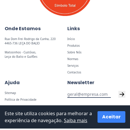
Onde Estamos
Links
Rua Dom Frei Rodrigo da Cunha, 220
Início
4465-736 LEÇA DO BALIO
Produtos
Matosinhos - Custóias,
Sobre Nós
Leça do Balio e Guifões
Normas
Serviços
Contactos
Ajuda
Newsletter
Sitemap
Política de Privacidade
Este site utiliza cookies para melhorar a
Aceitar
experiência de navegação.
Saiba mais