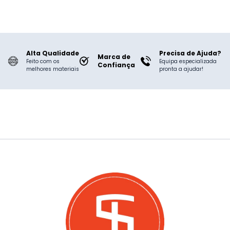
movimentos. O tecido, em
algodão no interior e poliéster no
exterior, garante uma grande
respirabilidade e conforto, assim
como maior durabilidade.
Alta Qualidade
Precisa de Ajuda?
Marca de
Feito com os
Equipa especializada
Confiança
melhores materiais
pronta a ajudar!