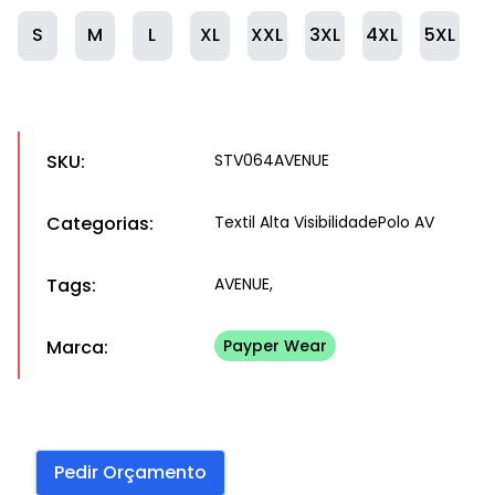
S
M
L
XL
XXL
3XL
4XL
5XL
SKU:
STV064AVENUE
Categorias:
Textil Alta Visibilidade
Polo AV
Tags:
AVENUE,
Marca:
Payper Wear
Pedir Orçamento