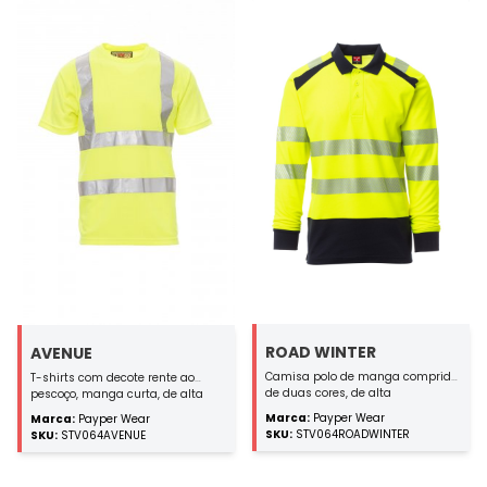
ROAD WINTER
AVENUE
Camisa polo de manga comprida,
T-shirts com decote rente ao
de duas cores, de alta
pescoço, manga curta, de alta
visibilidade. Gola com 3 botões,
visibilidade com faixas refletoras,
Marca:
Payper Wear
Marca:
Payper Wear
de canelado elástico e costuras
costuras da gola tapadas.
SKU:
STV064ROADWINTER
SKU:
STV064AVENUE
cobertas. Aberturas laterais.
Bandas refletoras segmentadas e
seladas a quente para facilitar os