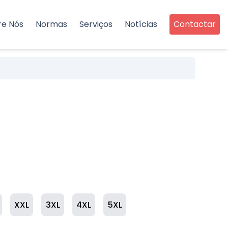
re Nós
Normas
Serviços
Notícias
Contactar
XXL
3XL
4XL
5XL