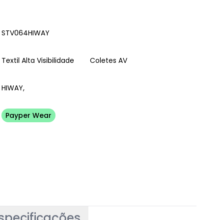
STV064HIWAY
Textil Alta Visibilidade
Coletes AV
HIWAY,
Payper Wear
specificações