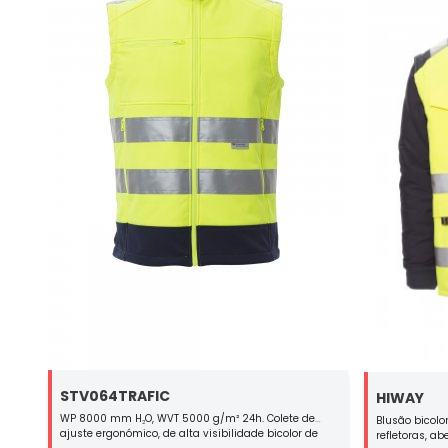
STV064TRAFIC
HIWAY
WP 8000 mm H₂O, WVT 5000 g/m² 24h. Colete de
Blusão bicolo
ajuste ergonómico, de alta visibilidade bicolor de
refletoras, ab